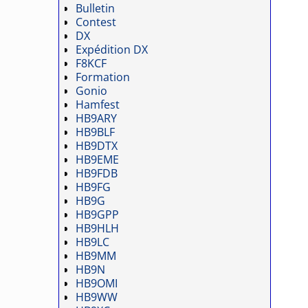
Bulletin
Contest
DX
Expédition DX
F8KCF
Formation
Gonio
Hamfest
HB9ARY
HB9BLF
HB9DTX
HB9EME
HB9FDB
HB9FG
HB9G
HB9GPP
HB9HLH
HB9LC
HB9MM
HB9N
HB9OMI
HB9WW