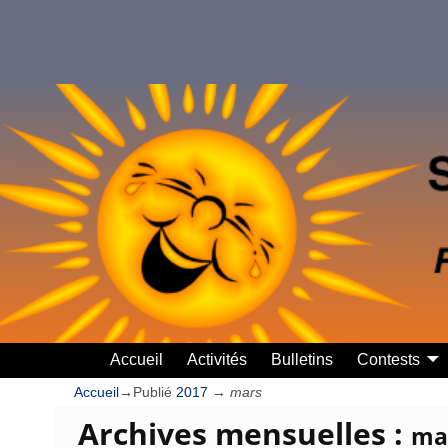
Accueil
Activités
Bulletins
Contests
Accueil
→Publié
2017
→
mars
Archives mensuelles :
ma