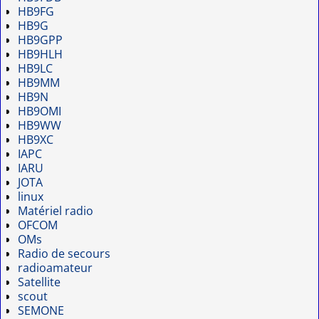
HB9FG
HB9G
HB9GPP
HB9HLH
HB9LC
HB9MM
HB9N
HB9OMI
HB9WW
HB9XC
IAPC
IARU
JOTA
linux
Matériel radio
OFCOM
OMs
Radio de secours
radioamateur
Satellite
scout
SEMONE