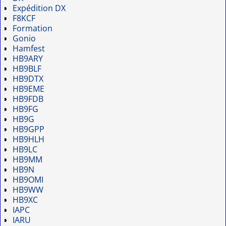
Expédition DX
F8KCF
Formation
Gonio
Hamfest
HB9ARY
HB9BLF
HB9DTX
HB9EME
HB9FDB
HB9FG
HB9G
HB9GPP
HB9HLH
HB9LC
HB9MM
HB9N
HB9OMI
HB9WW
HB9XC
IAPC
IARU