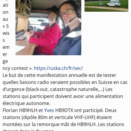
ati
on
au
« S
wis
s
em
er
ge
ncy contest ».
https://uska.ch/fr/sec/
Le but de cette manifestation annuelle est de tester
quelles liaisons radio seraient possibles en Suisse en cas
d’urgence (black-out, catastrophe naturelle,…) Les
stations qui participent doivent avoir une alimentation
électrique autonome.
Florian HB9HLH et
Yves
HB9DTX ont participé. Deux
stations (dipôle 80m et verticale VHF-UHF) étaient
montées sur la remorque mât de HB9HLH. Les stations