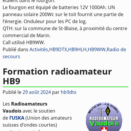
étaient dans le fourgon.
Le fourgon est équipé de batteries 12V 1000Ah. UN
panneau solaire 200Wc sur le toit fournit une partie de
l’énergie. Onduleur pour les PC de log.
QTH: sur la commune de St-Blaise, à proximité du centre
commercial de Marin.
Call utilisé HB9WW.
Publié dans
Activités
,
HB9DTX
,
HB9HLH
,
HB9WW
,
Radio de
secours
Formation radioamateur
HB9
Publié le
29 août 2024
par
hb9dtx
Les
Radioamateurs
Vaudois
avec le soutien
de
l’USKA
(Union des amateurs
suisses d’ondes courtes)