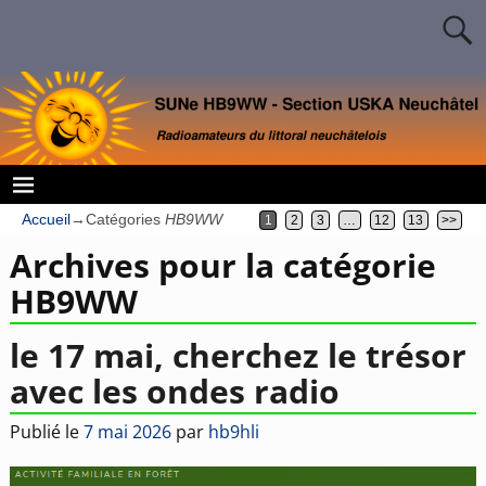
Accueil
→Catégories
HB9WW
1
2
3
…
12
13
>>
Archives pour la catégorie
HB9WW
le 17 mai, cherchez le trésor
avec les ondes radio
Publié le
7 mai 2026
par
hb9hli