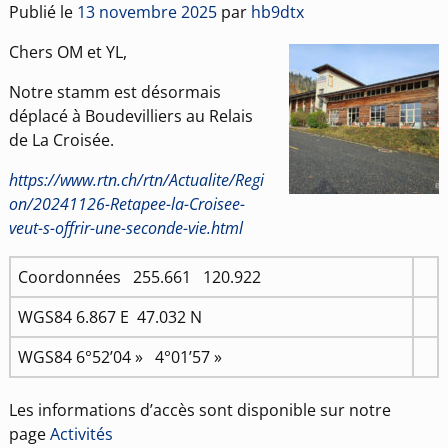
Publié le
13 novembre 2025
par
hb9dtx
Chers OM et YL,
Notre stamm est désormais
déplacé à Boudevilliers au Relais
de La Croisée.
https://www.rtn.ch/rtn/Actualite/Regi
on/20241126-Retapee-la-Croisee-
veut-s-offrir-une-seconde-vie.html
Coordonnées 255.661 120.922
WGS84 6.867 E 47.032 N
WGS84 6°52’04 » 4°01’57 »
Les informations d’accès sont disponible sur notre
page
Activités