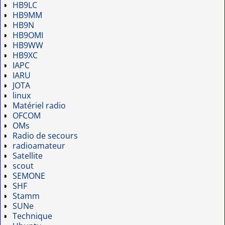
HB9LC
HB9MM
HB9N
HB9OMI
HB9WW
HB9XC
IAPC
IARU
JOTA
linux
Matériel radio
OFCOM
OMs
Radio de secours
radioamateur
Satellite
scout
SEMONE
SHF
Stamm
SUNe
Technique