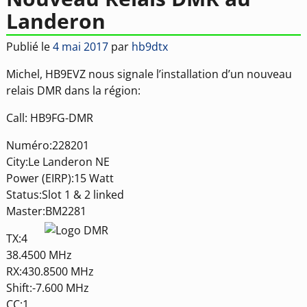
Landeron
Publié le
4 mai 2017
par
hb9dtx
Michel, HB9EVZ nous signale l’installation d’un nouveau
relais DMR dans la région:
Call: HB9FG-DMR
Numéro:228201
City:Le Landeron NE
Power (EIRP):15 Watt
Status:Slot 1 & 2 linked
Master:BM2281
TX:4
38.4500 MHz
RX:430.8500 MHz
Shift:-7.600 MHz
CC:1