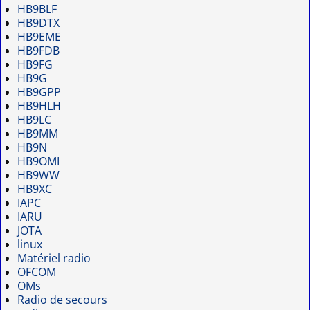
HB9BLF
HB9DTX
HB9EME
HB9FDB
HB9FG
HB9G
HB9GPP
HB9HLH
HB9LC
HB9MM
HB9N
HB9OMI
HB9WW
HB9XC
IAPC
IARU
JOTA
linux
Matériel radio
OFCOM
OMs
Radio de secours