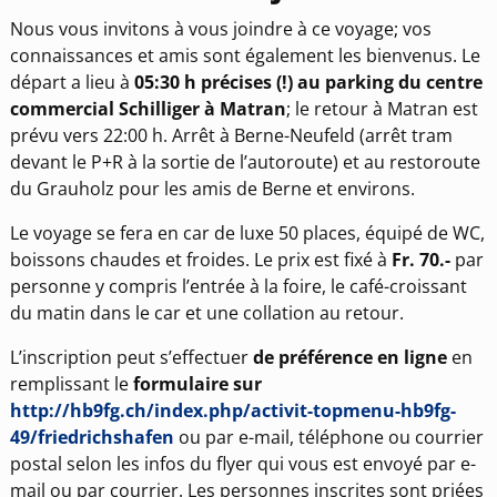
Nous vous invitons à vous joindre à ce voyage; vos
connaissances et amis sont également les bienvenus. Le
départ a lieu à
05:30 h précises (!) au parking du centre
commercial Schilliger à Matran
; le retour à Matran est
prévu vers 22:00 h. Arrêt à Berne-Neufeld (arrêt tram
devant le P+R à la sortie de l’autoroute) et au restoroute
du Grauholz pour les amis de Berne et environs.
Le voyage se fera en car de luxe 50 places, équipé de WC,
boissons chaudes et froides. Le prix est fixé à
Fr. 70.-
par
personne y compris l’entrée à la foire, le café-croissant
du matin dans le car et une collation au retour.
L’inscription peut s’effectuer
de préférence en ligne
en
remplissant le
formulaire sur
http://hb9fg.ch/index.php/activit-topmenu-hb9fg-
49/friedrichshafen
ou par e-mail, téléphone ou courrier
postal selon les infos du flyer qui vous est envoyé par e-
mail ou par courrier. Les personnes inscrites sont priées