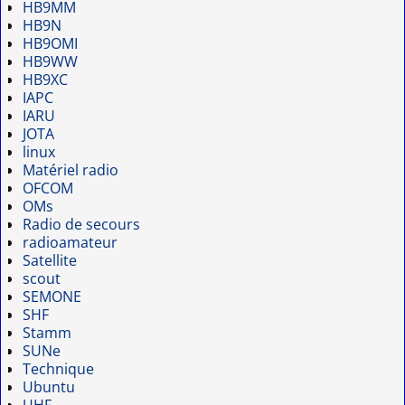
HB9MM
HB9N
HB9OMI
HB9WW
HB9XC
IAPC
IARU
JOTA
linux
Matériel radio
OFCOM
OMs
Radio de secours
radioamateur
Satellite
scout
SEMONE
SHF
Stamm
SUNe
Technique
Ubuntu