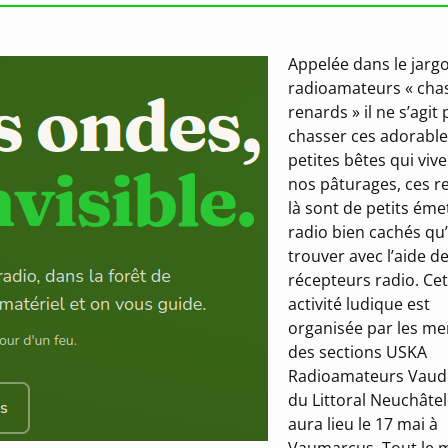
Appelée dans le jarg
radioamateurs « cha
renards » il ne s’agit
chasser ces adorabl
petites bêtes qui viv
nos pâturages, ces r
là sont de petits éme
radio bien cachés qu’i
trouver avec l’aide de
récepteurs radio. Ce
activité ludique est
organisée par les m
des sections USKA
Radioamateurs Vaudo
du Littoral Neuchâtelo
aura lieu le 17 mai à
Vaumarcus. Tout le