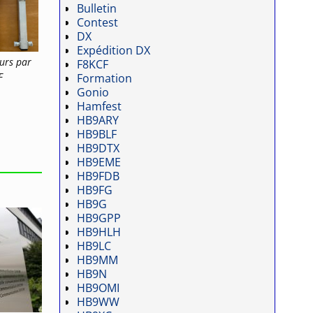
Bulletin
Contest
DX
Expédition DX
urs par
F8KCF
F
Formation
Gonio
Hamfest
HB9ARY
HB9BLF
HB9DTX
HB9EME
HB9FDB
HB9FG
HB9G
HB9GPP
HB9HLH
HB9LC
HB9MM
HB9N
HB9OMI
HB9WW