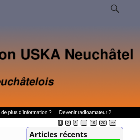
de plus d’information ?
Devenir radioamateur ?
1
2
3
…
19
20
>>
Articles récents