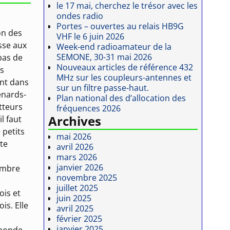
le 17 mai, cherchez le trésor avec les
ondes radio
Portes – ouvertes au relais HB9G
on des
VHF le 6 juin 2026
sse aux
Week-end radioamateur de la
SEMONE, 30-31 mai 2026
 pas de
Nouveaux articles de référence 432
es
MHz sur les coupleurs-antennes et
ent dans
sur un filtre passe-haut.
enards-
Plan national des d’allocation des
tteurs
fréquences 2026
Archives
l faut
 petits
mai 2026
tte
avril 2026
mars 2026
janvier 2026
embre
novembre 2025
juillet 2025
is et
juin 2025
is. Elle
avril 2025
février 2025
janvier 2025
 monde