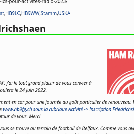
ics-pour-activites-radio-2023/
st
,
HB9LC
,
HB9WW
,
Stamm
,
USKA
drichshaen
j’ai le tout grand plaisir de vous convier à
roulera le 24 juin 2022.
nt en car pour une journée au goût particulier de renouveau.
te
www.hb9fg.ch sous la rubrique Activité -> Inscription Friedrichs
utour de vous. Merci
vous se trouve au terrain de football de Belfaux. Comme vous av