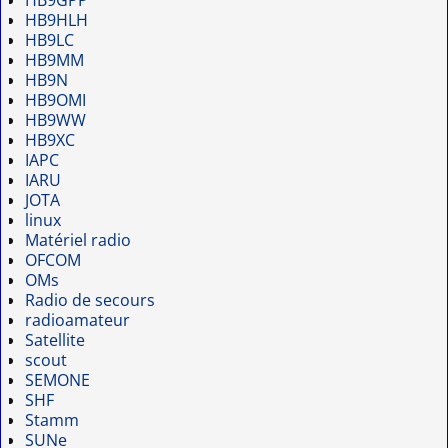
HB9HLH
HB9LC
HB9MM
HB9N
HB9OMI
HB9WW
HB9XC
IAPC
IARU
JOTA
linux
Matériel radio
OFCOM
OMs
Radio de secours
radioamateur
Satellite
scout
SEMONE
SHF
Stamm
SUNe