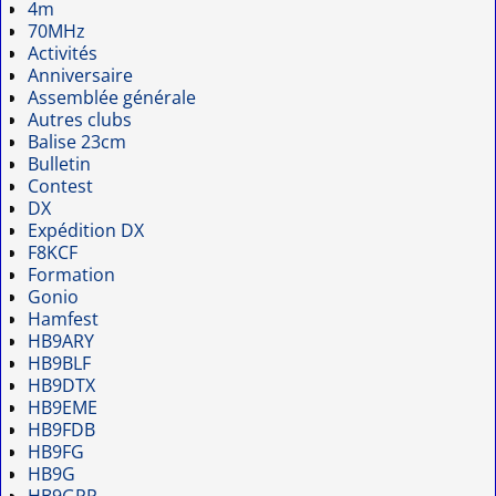
4m
70MHz
Activités
Anniversaire
Assemblée générale
Autres clubs
Balise 23cm
Bulletin
Contest
DX
Expédition DX
F8KCF
Formation
Gonio
Hamfest
HB9ARY
HB9BLF
HB9DTX
HB9EME
HB9FDB
HB9FG
HB9G
HB9GPP