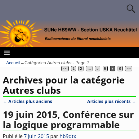
Accueil
→Catégories
Autres clubs
- Page 7
<<
1
2
…
5
6
7
8
>>
Archives pour la catégorie
Autres clubs
←
Articles plus anciens
Articles plus récents
→
Navigation des articles
19 juin 2015, Conférence sur
la logique programmable
Publié le
7 juin 2015
par
hb9dtx