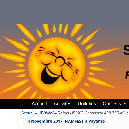
Accueil
Activités
Bulletins
Contests
Accueil
→
HB9WW
→
Relais HB9XC Chasseral 438.725 MHz (s
←
4 Novembre 2017: HAMFEST à Payerne
Navigation des articles