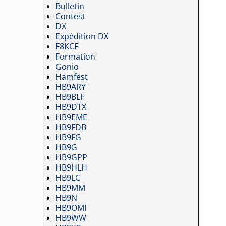
Bulletin
Contest
DX
Expédition DX
F8KCF
Formation
Gonio
Hamfest
HB9ARY
HB9BLF
HB9DTX
HB9EME
HB9FDB
HB9FG
HB9G
HB9GPP
HB9HLH
HB9LC
HB9MM
HB9N
HB9OMI
HB9WW