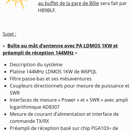
au buffet de la gare de Bôle
sera fait par
HB9BLF.
Sujet :
«
Boîte au mât d’antenne avec PA LDMOS 1KW et
préampli de réception 144MHz
»
Description du système
Platine 144MHz LDMOS 1KW de W6PQL
Filtre passe-bas et ses mésaventures
Coupleurs directionnels pour mesure de puissance et
SWR
Interfaces de mesure « Power » et « SWR » avec ampli
logarithmique AD8307
Mesure de courant d’alimentation et interface de
commande TX/RX
Préampli de réception basé sur chip PGA103+ de