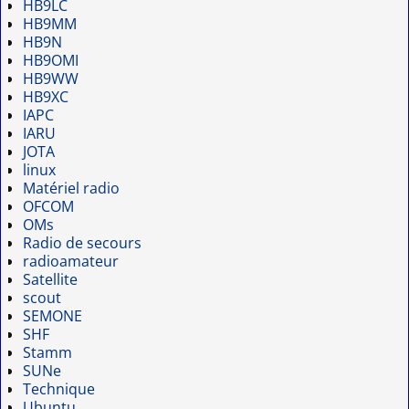
HB9LC
HB9MM
HB9N
HB9OMI
HB9WW
HB9XC
IAPC
IARU
JOTA
linux
Matériel radio
OFCOM
OMs
Radio de secours
radioamateur
Satellite
scout
SEMONE
SHF
Stamm
SUNe
Technique
Ubuntu