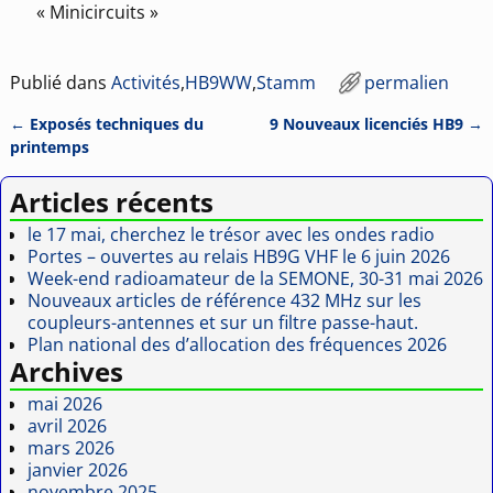
« Minicircuits »
Publié dans
Activités
,
HB9WW
,
Stamm
permalien
←
Exposés techniques du
9 Nouveaux licenciés HB9
→
Navigation des articles
printemps
Articles récents
le 17 mai, cherchez le trésor avec les ondes radio
Portes – ouvertes au relais HB9G VHF le 6 juin 2026
Week-end radioamateur de la SEMONE, 30-31 mai 2026
Nouveaux articles de référence 432 MHz sur les
coupleurs-antennes et sur un filtre passe-haut.
Plan national des d’allocation des fréquences 2026
Archives
mai 2026
avril 2026
mars 2026
janvier 2026
novembre 2025