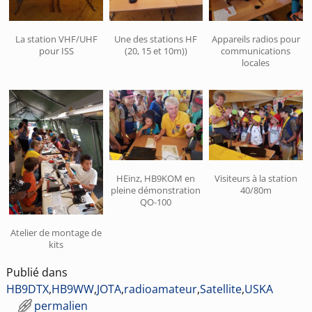
La station VHF/UHF
Une des stations HF
Appareils radios pour
pour ISS
(20, 15 et 10m))
communications
locales
HEinz, HB9KOM en
Visiteurs à la station
pleine démonstration
40/80m
QO-100
Atelier de montage de
kits
Publié dans
HB9DTX
,
HB9WW
,
JOTA
,
radioamateur
,
Satellite
,
USKA
permalien