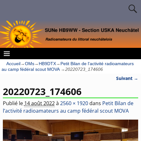
Accueil
→
OMs
→
HB9DTX
→
Petit Bilan de l'activité radioamateurs
au camp fédéral scout MOVA
→
20220723_174606
Suivant →
Navigation des images
20220723_174606
Publié le
14 août 2022
à
2560 × 1920
dans
Petit Bilan de
l’activité radioamateurs au camp fédéral scout MOVA